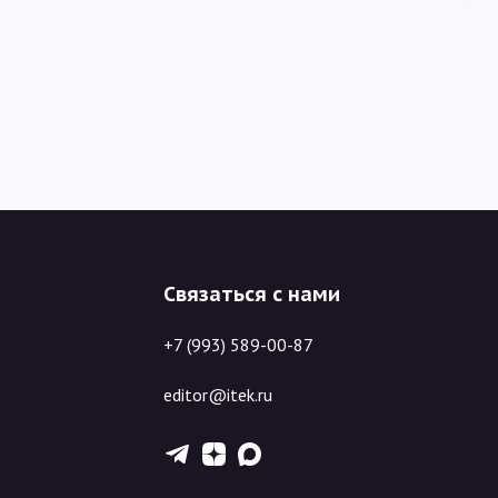
Связаться с нами
+7 (993) 589-00-87
editor@itek.ru
T
Z
X