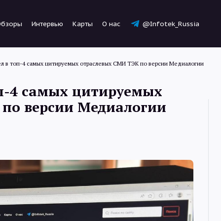
Обзоры
Интервью
Карты
О нас
@Infotek_Russia
 в топ-4 самых цитируемых отраслевых СМИ ТЭК по версии Медиалогии
п-4 самых цитируемых
 по версии Медиалогии
Новости
Статьи
Обзоры