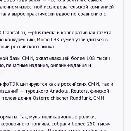
ленном известной исследовательской компанией
тала вырос практически вдвое по сравнению с
lcapital.ru, E-plus.media и корпоративная газета
ую конкуренцию, ИнфоТЭК сумел утвердиться в
ний российского рынка.
рной базы СМИ, охватывающей более 108 тысяч
ио, печатные издания, онлайн-издания и
.
нфоТЭК цитируются как в российских СМИ, так и
изданий — турецкого Anadolu, Reuters, финской
о телевидения Österreichischer Rundfunk, СМИ
рматы. Так, мультипликационные ролики,
керовочного топлива, собрали более 250 тысяч
площадках портала. Помимо этого, стабильно