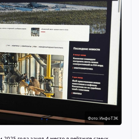
Интервью
Карты
О нас
@Infotek_Russia
Фото: ИнфоТЭК
 2025 года занял 4 место в рейтинге самых