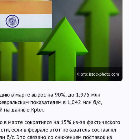
Интервью
Карты
О нас
@Infotek_Russia
Фото: istockphoto.com
дию в марте вырос на 90%, до 1,975 млн
февральским показателем в 1,042 млн б/с,
й на данные Kpler.
 в марте сократился на 15% из-за фактического
сти, если в феврале этот показатель составлял
млн б/с. Это связано со снижением поставок из