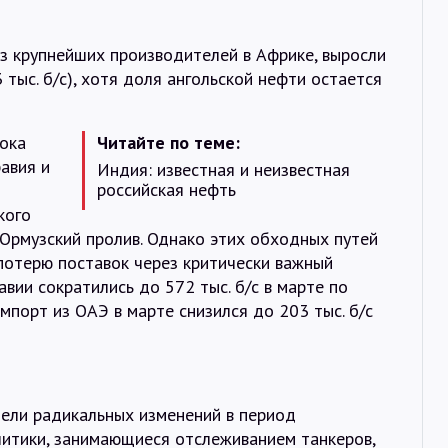
из крупнейших производителей в Африке, выросли
3 тыс. б/с), хотя доля ангольской нефти остается
тока
Читайте по теме:
авия и
Индия: известная и неизвестная
российская нефть
кого
з Ормузский пролив. Однако этих обходных путей
потерю поставок через критически важный
авии сократились до 572 тыс. б/с в марте по
Импорт из ОАЭ в марте снизился до 203 тыс. б/с
пели радикальных изменений в период
литики, занимающиеся отслеживанием танкеров,