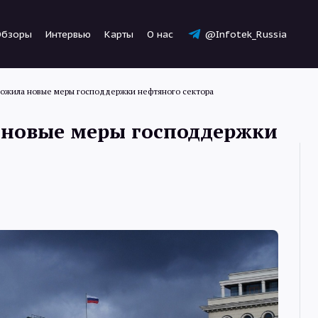
Обзоры
Интервью
Карты
О нас
@Infotek_Russia
ложила новые меры господдержки нефтяного сектора
 новые меры господдержки
Новости
Статьи
Обзоры