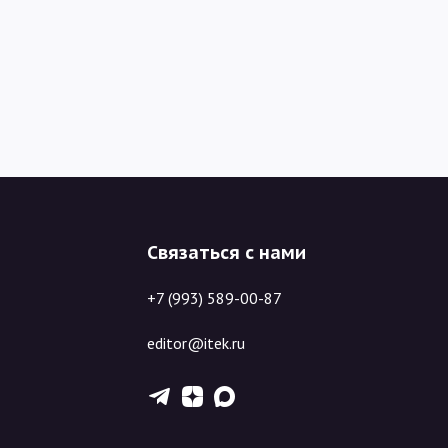
Связаться с нами
+7 (993) 589-00-87
editor@itek.ru
T
Z
X