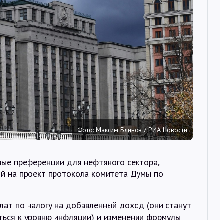
Интервью
Карты
О нас
@Infotek_Russia
Фото: Максим Блинов / РИА Новости
ые преференции для нефтяного сектора,
ой на проект протокола комитета Думы по
плат по налогу на добавленный доход (они станут
ться к уровню инфляции) и изменении формулы