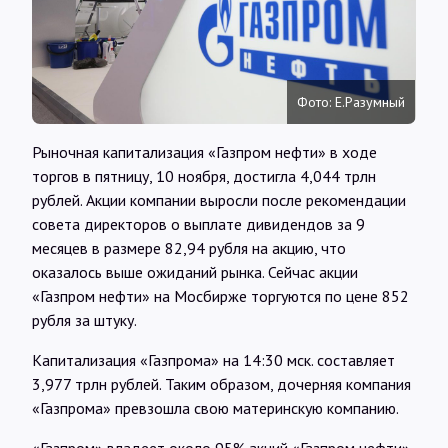
Интервью
Карты
Фото: Е.Разумный
О нас
Рыночная капитализация «Газпром нефти» в ходе
торгов в пятницу, 10 ноября, достигла 4,044 трлн
рублей. Акции компании выросли после рекомендации
@Infotek_Russia
совета директоров о выплате дивидендов за 9
месяцев в размере 82,94 рубля на акцию, что
оказалось выше ожиданий рынка. Сейчас акции
«Газпром нефти» на Мосбирже торгуются по цене 852
рубля за штуку.
Капитализация «Газпрома» на 14:30 мск. составляет
3,977 трлн рублей. Таким образом, дочерняя компания
«Газпрома» превзошла свою материнскую компанию.