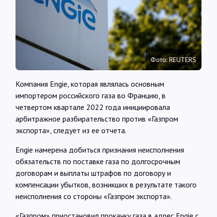
Интервью
Карты
Фото: REUTERS
О нас
Компания Engie, которая являлась основным
импортером российского газа во Францию, в
@Infotek_Russia
четвертом квартале 2022 года инициировала
арбитражное разбирательство против «Газпром
экспорта», следует из ее отчета.
Engie намерена добиться признания неисполнения
обязательств по поставке газа по долгосрочным
договорам и выплаты штрафов по договору и
компенсации убытков, возникших в результате такого
неисполнения со стороны «Газпром экспорта».
«Газпром» приостановил прокачку газа в адрес Engie с