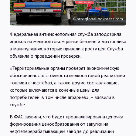
Интервью
Фото: globallookpress.com
Карты
Федеральная антимонопольная служба заподозрила
игроков на мелкооптовом рынке бензине и дизтоплива
О нас
в манипуляциях, которые привели к росту цен. Служба
объявила о проведении проверки.
@Infotek_Russia
«Территориальные органы проверят экономическую
обоснованность стоимости мелкооптовой реализации
топлива с нефтебаз, а также другие составляющие,
которые включаются в конечные цены для
потребителей, в том числе аграриев», – заявили в
службе.
В ФАС заявили, что будет проанализирована цепочка
формирования ценообразования от закупки на
нефтеперерабатывающем заводе до реализации