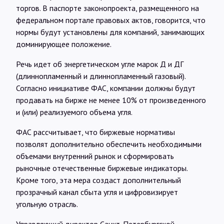
Интервью
торгов. В паспорте законопроекта, размещенного на
федеральном портале правовых актов, говорится, что
нормы будут установлены для компаний, занимающих
Карты
доминирующее положение.
Речь идет об энергетическом угле марок Д и ДГ
О нас
(длиннопламенный и длиннопламенный газовый).
Согласно инициативе ФАС, компании должны будут
продавать на бирже не менее 10% от произведенного
@Infotek_Russia
и (или) реализуемого объема угля.
ФАС рассчитывает, что биржевые нормативы
позволят дополнительно обеспечить необходимыми
объемами внутренний рынок и сформировать
рыночные отечественные биржевые индикаторы.
Кроме того, эта мера создаст дополнительный
прозрачный канал сбыта угля и цифровизирует
угольную отрасль.