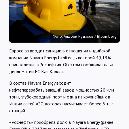
Интервью
Карты
Фото: Андрей Рудаков / Bloomberg
О нас
Евросоюз вводит санкции в отношении индийской
компании Nayara Energy Limited, в которой 49,13%
@Infotek_Russia
принадлежит «Роснефти». Об этом сообщила глава
дипломатии ЕС Кая Каллас.
В состав Nayara Energy входит
нефтеперерабатывающий завод мощностью 20 млн
тонн, глубоководный порт и одна из крупнейших в
Индии сетей АЗС, которая насчитывает более 6 тыс.
станций.
«Роснефть» приобрела долю в Nayara Energy (ранее