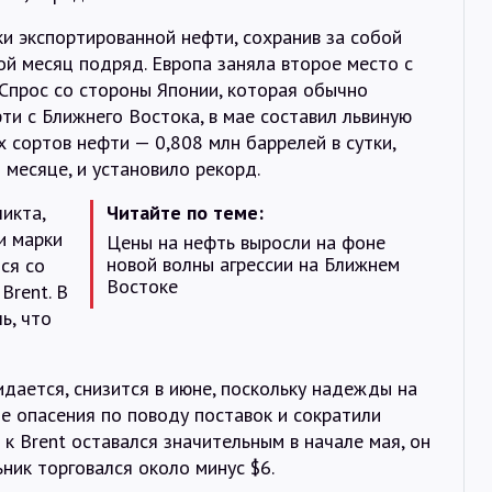
Интервью
ки экспортированной нефти, сохранив за собой
й месяц подряд. Европа заняла второе место с
Карты
 Спрос со стороны Японии, которая обычно
ти с Ближнего Востока, в мае составил львиную
 сортов нефти — 0,808 млн баррелей в сутки,
О нас
месяце, и установило рекорд.
икта,
Читайте по теме:
@Infotek_Russia
и марки
Цены на нефть выросли на фоне
новой волны агрессии на Ближнем
лся со
Востоке
Brent. В
ь, что
идается, снизится в июне, поскольку надежды на
е опасения по поводу поставок и сократили
 к Brent оставался значительным в начале мая, он
ник торговался около минус $6.