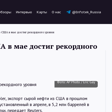
Обзоры
Интервью
Карты
О нас
@Infotek_Russia
з США в мае достиг рекордного уровня
А в мае достиг рекордного
Новости
Статьи
Фото: AP Photo / Eric Gay
Обзоры
ler, экспорт сырой нефти из США в прошлом
становленный в апреле, в 5,2 млн баррелей в
тки, передает Reuters.