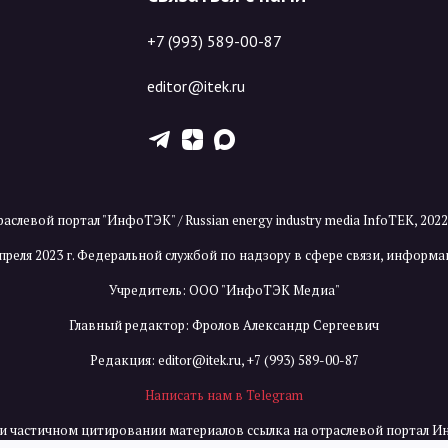
+7 (993) 589-00-87
editor@itek.ru
T
Z
X
аслевой портал "ИнфоТЭК" / Russian energy industry media InfoTEK, 202
преля 2023 г. Федеральной службой по надзору в сфере связи, инфор
Учредитель: ООО "ИнфоТЭК Медиа"
Главный редактор: Фролов Александр Сергеевич
Редакция:
editor@itek.ru
,
+7 (993) 589-00-87
Написать нам в Telegram
и частичном цитировании материалов ссылка на отраслевой портал И