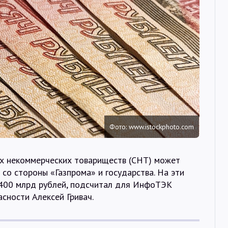
Интервью
Карты
О нас
@Infotek_Russia
Фото: www.istockphoto.com
х некоммерческих товариществ (СНТ) может
со стороны «Газпрома» и государства. На эти
-400 млрд рублей, подсчитал для ИнфоТЭК
сности Алексей Гривач.