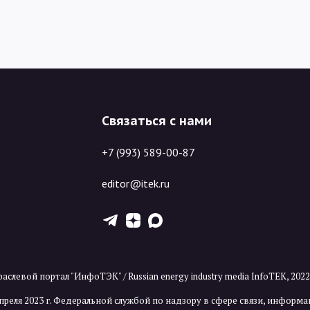
Связаться с нами
+7 (993) 589-00-87
editor@itek.ru
T
Z
X
аслевой портал "ИнфоТЭК" / Russian energy industry media InfoTEK, 202
преля 2023 г. Федеральной службой по надзору в сфере связи, инфор