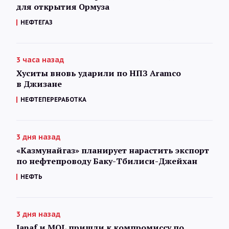
для открытия Ормуза
НЕФТЕГАЗ
3 часа назад
Хуситы вновь ударили по НПЗ Aramco
в Джизане
НЕФТЕПЕРЕРАБОТКА
3 дня назад
«Казмунайгаз» планирует нарастить экспорт
по нефтепроводу Баку-Тбилиси-Джейхан
НЕФТЬ
3 дня назад
Janaf и MOL пришли к компромиссу по