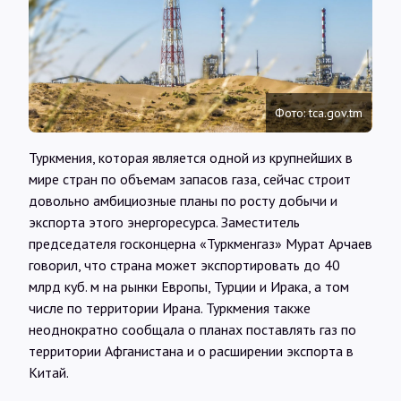
Интервью
Карты
Фото: tca.gov.tm
О нас
Туркмения, которая является одной из крупнейших в
мире стран по объемам запасов газа, сейчас строит
@Infotek_Russia
довольно амбициозные планы по росту добычи и
экспорта этого энергоресурса. Заместитель
председателя госконцерна «Туркменгаз» Мурат Арчаев
говорил, что страна может экспортировать до 40
млрд куб. м на рынки Европы, Турции и Ирака, а том
числе по территории Ирана. Туркмения также
неоднократно сообщала о планах поставлять газ по
территории Афганистана и о расширении экспорта в
Китай.