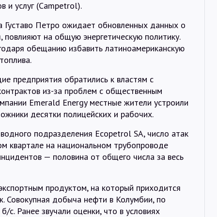
 и услуг (Campetrol).
а Густаво Петро ожидает обновленных данных о
я, повлияют на общую энергетическую политику.
агодаря обещанию избавить латиноамериканскую
топлива.
е предприятия обратились к властям с
контрактов из-за проблем с общественным
компании Emerald Energy местные жители устроили
ложники десятки полицейских и рабочих.
водного подразделения Ecopetrol SA, число атак
вом квартале на национальном трубопроводе
нцидентов — половина от общего числа за весь
экспортным продуктом, на который приходится
ж. Совокупная добыча нефти в Колумбии, по
б/с. Ранее звучали оценки, что в условиях