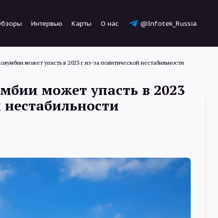
Обзоры
Интервью
Карты
О нас
@Infotek_Russia
олумбии может упасть в 2023 г из-за политической нестабильности
мбии может упасть в 2023
й нестабильности
Новости
Статьи
Обзоры