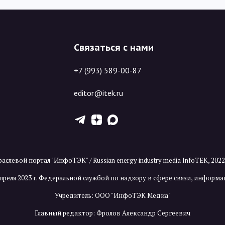
Связаться с нами
+7 (993) 589-00-87
editor@itek.ru
T
Z
X
аслевой портал "ИнфоТЭК" / Russian energy industry media InfoTEK, 202
преля 2023 г. Федеральной службой по надзору в сфере связи, инфор
Учредитель: ООО "ИнфоТЭК Медиа"
Главный редактор: Фролов Александр Сергеевич