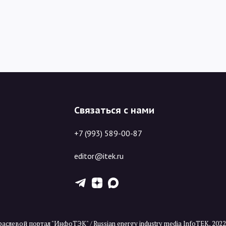
Связаться с нами
+7 (993) 589-00-87
editor@itek.ru
T
Z
X
аслевой портал "ИнфоТЭК" / Russian energy industry media InfoTEK, 202