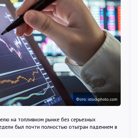
Интервью
Карты
О нас
@Infotek_Russia
Фото: istockphoto.com
елю на топливном рынке без серьезных
 недели был почти полностью отыгран падением в