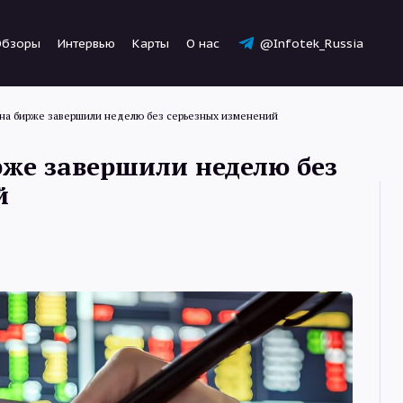
Обзоры
Интервью
Карты
О нас
@Infotek_Russia
на бирже завершили неделю без серьезных изменений
же завершили неделю без
й
Новости
Статьи
Обзоры