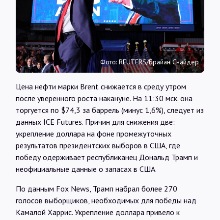
Интервью
Карты
Фото: REUTERS/Брайан Снайдер
О нас
Цена нефти марки Brent снижается в среду утром
после уверенного роста накануне. На 11:30 мск. она
@Infotek_Russia
торгуется по $74,3 за баррель (минус 1,6%), следует из
данных ICE Futures. Причин для снижения две:
укрепление доллара на фоне промежуточных
результатов президентских выборов в США, где
победу одерживает республиканец Дональд Трамп и
неофициальные данные о запасах в США.
По данным Fox News, Трамп набрал более 270
голосов выборщиков, необходимых для победы над
Камалой Харрис. Укрепление доллара привело к