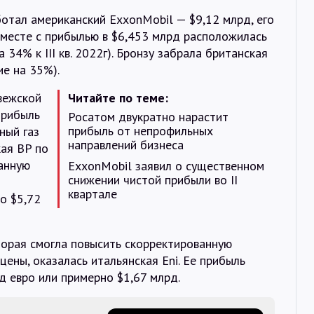
отал американский ExxonMobil — $9,12 млрд, его
 месте с прибылью в $6,453 млрд расположилась
 34% к III кв. 2022г). Бронзу забрала британская
ие на 35%).
рвежской
Читайте по теме:
прибыль
Росатом двукратно нарастит
прибыль от непрофильных
ный газ
направлений бизнеса
кая BP по
анную
ExxonMobil заявил о существенном
снижении чистой прибыли во II
квартале
о $5,72
торая смогла повысить скорректированную
цены, оказалась итальянская Eni. Ее прибыль
д евро или примерно $1,67 млрд.