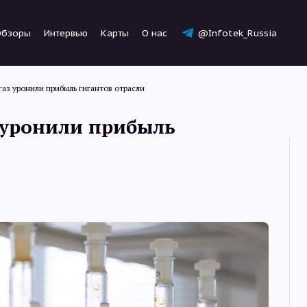
Обзоры
Интервью
Карты
О нас
@Infotek_Russia
газ уронили прибыль гигантов отрасли
 уронили прибыль
Новости
Статьи
Обзоры