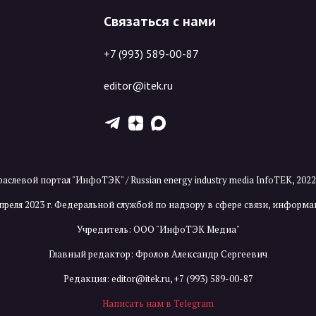
Связаться с нами
+7 (993) 589-00-87
editor@itek.ru
T
Z
X
аслевой портал "ИнфоТЭК" / Russian energy industry media InfoTEK, 202
преля 2023 г. Федеральной службой по надзору в сфере связи, инфор
Учредитель: ООО "ИнфоТЭК Медиа"
Главный редактор: Фролов Александр Сергеевич
Редакция:
editor@itek.ru
,
+7 (993) 589-00-87
Написать нам в Telegram