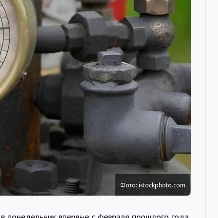
Интервью
Карты
О нас
@Infotek_Russia
Фото: istockphoto.com
в в понедельник впервые с февраля прошлого года