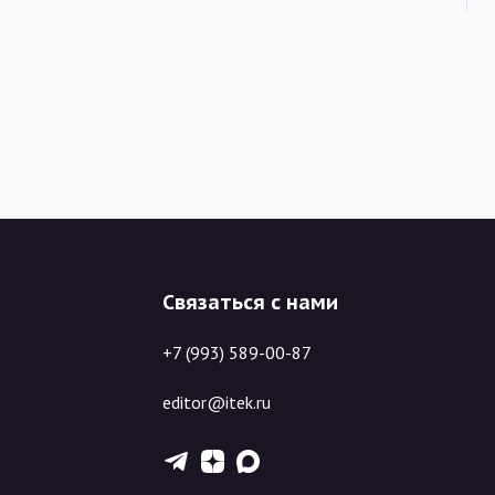
Связаться с нами
+7 (993) 589-00-87
editor@itek.ru
T
Z
X