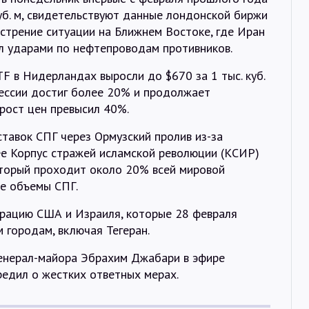
куб. м, свидетельствуют данные лондонской биржи
стрение ситуации на Ближнем Востоке, где Иран
ил ударами по нефтепроводам противников.
F в Нидерландах выросли до $670 за 1 тыс. куб.
сессии достиг более 20% и продолжает
 рост цен превысил 40%.
тавок СПГ через Ормузский пролив из-за
ее Корпус стражей исламской революции (КСИР)
оторый проходит около 20% всей мировой
ые объемы СПГ.
ерацию США и Израиля, которые 28 февраля
 городам, включая Тегеран.
енерал-майора Эбрахим Джабари в эфире
редил о жестких ответных мерах.