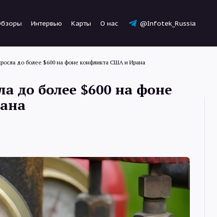
Обзоры
Интервью
Карты
О нас
@Infotek_Russia
ыросла до более $600 на фоне конфликта США и Ирана
ла до более $600 на фоне
рана
Новости
Статьи
Обзоры