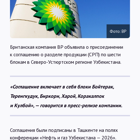
Интервью
Карты
Фото: BP
О нас
Британская компания BP объявила о присоединении
к соглашению о разделе продукции (СРП) по шести
блокам в Северо-Устюртском регионе Узбекистана.
@Infotek_Russia
«Соглашение включает в себя блоки Бойтерак,
Теренгкудук, Биркори, Харой, Коракалпок
и Кулбой», — говорится в пресс-релизе компании.
Соглашения были подписаны в Ташкенте на полях
конференции «Нефть и газ Узбекистана — 2026».