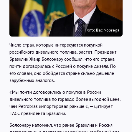
Интервью
Карты
Фото: Isac Nobrega
О нас
Число стран, которые интересуются покупкой
российского дизельного топлива, растет. Президент
Бразилии Жаир Болсонару сообщил, что его страна
@Infotek_Russia
почти договорилась с Россией о покупке дизеля. По
его словам, оно обойдется стране сильно дешевле
зарубежных аналогов.
«Мы почти договорились о покупке в России
дизельного топлива по гораздо более выгодной цене,
чем Petrobras импортировал раньше «, — цитирует
ТАСС президента Бразилии.
Болсонару напомнил, что ранее Бразилия и Россия