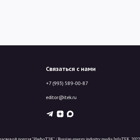
Связаться с нами
+7 (993) 589-00-87
editor@itek.ru
T
Z
X
аслевой портал "ИнфоТЭК" / Russian energy industry media InfoTEK, 202