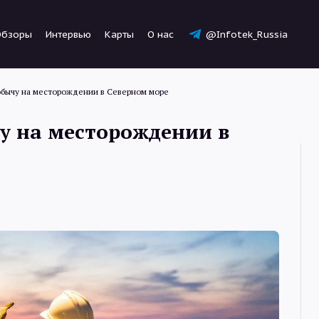
Обзоры
Интервью
Карты
О нас
@Infotek_Russia
обычу на месторождении в Северном море
у на месторождении в
Новости
Статьи
Обзоры