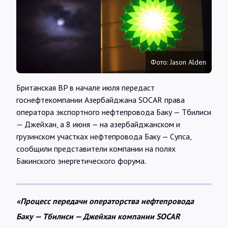
Интервью
Карты
Фото: Jason Alden
О нас
Британская BP в начале июля передаст
госнефтекомпании Азербайджана SOCAR права
@Infotek_Russia
оператора экспортного нефтепровода Баку — Тбилиси
— Джейхан, а 8 июня — на азербайджанском и
грузинском участках нефтепровода Баку — Супса,
сообщили представители компании на полях
Бакинского энергетического форума.
«Процесс передачи операторства нефтепровода
Баку — Тбилиси — Джейхан компании SOCAR