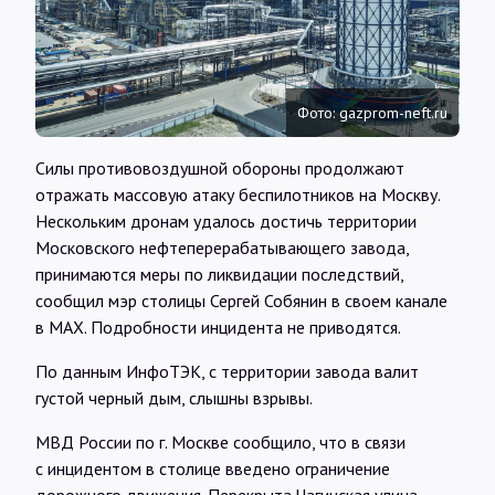
Интервью
Карты
Фото: gazprom-neft.ru
О нас
Силы противовоздушной обороны продолжают
отражать массовую атаку беспилотников на Москву.
Нескольким дронам удалось достичь территории
@Infotek_Russia
Московского нефтеперерабатывающего завода,
принимаются меры по ликвидации последствий,
сообщил мэр столицы Сергей Собянин в своем канале
в MAX. Подробности инцидента не приводятся.
По данным ИнфоТЭК, с территории завода валит
густой черный дым, слышны взрывы.
МВД России по г. Москве сообщило, что в связи
с инцидентом в столице введено ограничение