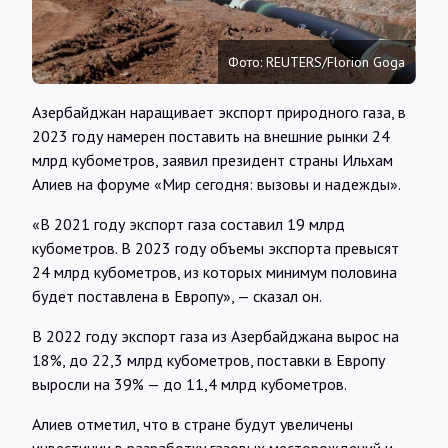
Интервью
Фото: REUTERS/Florion Goga
Карты
Азербайджан наращивает экспорт природного газа, в
2023 году намерен поставить на внешние рынки 24
О нас
млрд кубометров, заявил президент страны Ильхам
Алиев на форуме «Мир сегодня: вызовы и надежды».
@Infotek_Russia
«В 2021 году экспорт газа составил 19 млрд
кубометров. В 2023 году объемы экспорта превысят
24 млрд кубометров, из которых минимум половина
будет поставлена в Европу», — сказал он.
В 2022 году экспорт газа из Азербайджана вырос на
18%, до 22,3 млрд кубометров, поставки в Европу
выросли на 39% — до 11,4 млрд кубометров.
Алиев отметил, что в стране будут увеличены
инвестиции в разработку газовых месторождений и