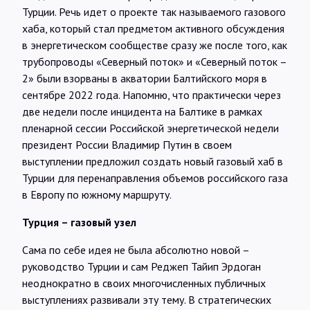
Интервью
Турции. Речь идет о проекте так называемого газового
хаба, который стал предметом активного обсуждения
в энергетическом сообществе сразу же после того, как
Карты
трубопроводы «Северный поток» и «Северный поток –
2» были взорваны в акватории Балтийского моря в
сентябре 2022 года. Напомню, что практически через
О нас
две недели после инцидента на Балтике в рамках
пленарной сессии Российской энергетической недели
президент России Владимир Путин в своем
@Infotek_Russia
выступлении предложил создать новый газовый хаб в
Турции для перенаправления объемов российского газа
в Европу по южному маршруту.
Турция – газовый узел
Сама по себе идея не была абсолютно новой –
руководство Турции и сам Реджеп Тайип Эрдоган
неоднократно в своих многочисленных публичных
выступлениях развивали эту тему. В стратегических