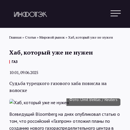
Главная
»
Статьи
»
Мировой рынок
»
Хаб, который уже не нужен
Хаб, который уже не нужен
Поиск
ГАЗ
10:01, 09.06.2025
Новости
Судьба турецкого газового хаба повисла на
волоске
Статьи
Фото: Umit Bektas / Reuters
Обзоры
Всеведущий Bloomberg на днях опубликовал статью о
том, что российский «Газпром» отложил планы по
созданию нового газораспределительного центра в