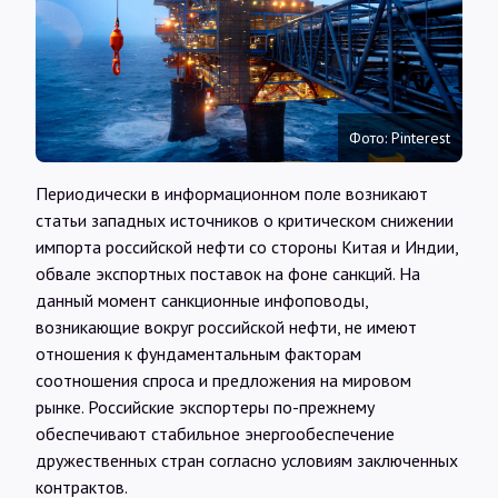
Интервью
Карты
Фото: Pinterest
О нас
Периодически в информационном поле возникают
статьи западных источников о критическом снижении
@Infotek_Russia
импорта российской нефти со стороны Китая и Индии,
обвале экспортных поставок на фоне санкций. На
данный момент санкционные инфоповоды,
возникающие вокруг российской нефти, не имеют
отношения к фундаментальным факторам
соотношения спроса и предложения на мировом
рынке. Российские экспортеры по-прежнему
обеспечивают стабильное энергообеспечение
дружественных стран согласно условиям заключенных
контрактов.