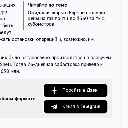
лежащих
Читайте по теме:
еро-
Ожидания жары в Европе подняли
цены на газ почти до $360 за тыс.
на
кубометров
т быть
ведут
жать остановки операций и, возможно, им
очих было остановлено производство на плавучем
Shell. Тогда 76-дневная забастовка привела к
$650 млн.
Перейти в
Дзен
добном формате
Канал в
Telegram