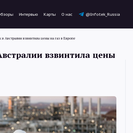
Обзоры
Интервью
Карты
О нас
@Infotek_Russia
к в Австралии взвинтила цены на газ в Европе
 Австралии взвинтила цены
Новости
Статьи
Обзоры