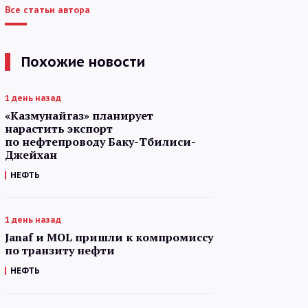
Все статьи автора
Похожие новости
1 день назад
«Казмунайгаз» планирует
нарастить экспорт
по нефтепроводу Баку-Тбилиси-
Джейхан
НЕФТЬ
1 день назад
Janaf и MOL пришли к компромиссу
по транзиту нефти
НЕФТЬ