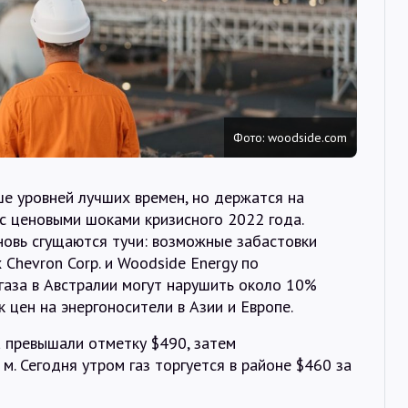
Интервью
Карты
О нас
Фото: woodside.com
@Infotek_Russia
ше уровней лучших времен, но держатся на
с ценовыми шоками кризисного 2022 года.
новь сгущаются тучи: возможные забастовки
Chevron Corp. и Woodside Energy по
газа в Австралии могут нарушить около 10%
 цен на энергоносители в Азии и Европе.
а превышали отметку $490, затем
 м. Сегодня утром газ торгуется в районе $460 за