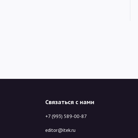
Связаться с нами
+7 (993) 589-00-87
editor@itek.ru