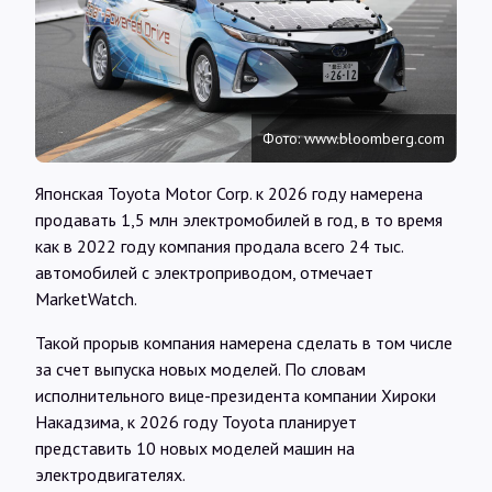
Интервью
Карты
Фото: www.bloomberg.com
О нас
Японская Toyota Motor Corp. к 2026 году намерена
продавать 1,5 млн электромобилей в год, в то время
@Infotek_Russia
как в 2022 году компания продала всего 24 тыс.
автомобилей с электроприводом, отмечает
MarketWatch.
Такой прорыв компания намерена сделать в том числе
за счет выпуска новых моделей. По словам
исполнительного вице-президента компании Хироки
Накадзима, к 2026 году Toyota планирует
представить 10 новых моделей машин на
электродвигателях.