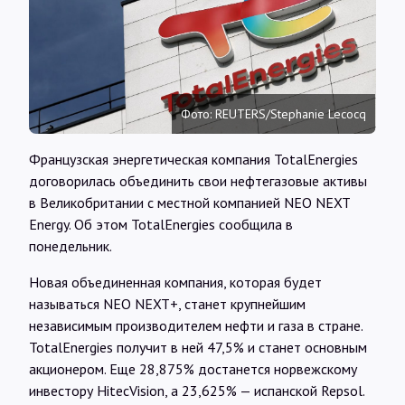
Интервью
Карты
Фото: REUTERS/Stephanie Lecocq
О нас
Французская энергетическая компания TotalEnergies
договорилась объединить свои нефтегазовые активы
@Infotek_Russia
в Великобритании с местной компанией NEO NEXT
Energy. Об этом TotalEnergies сообщила в
понедельник.
Новая объединенная компания, которая будет
называться NEO NEXT+, станет крупнейшим
независимым производителем нефти и газа в стране.
TotalEnergies получит в ней 47,5% и станет основным
акционером. Еще 28,875% достанется норвежскому
инвестору HitecVision, а 23,625% — испанской Repsol.