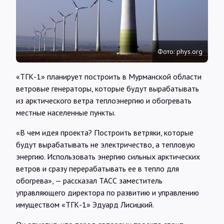
Интервью
Карты
Фото: phys.org
О нас
«ТГК-1» планирует построить в Мурманской области
ветровые генераторы, которые будут вырабатывать
из арктического ветра теплоэнергию и обогревать
@Infotek_Russia
местные населенные пункты.
«В чем идея проекта? Построить ветряки, которые
будут вырабатывать не электричество, а тепловую
энергию. Использовать энергию сильных арктических
ветров и сразу перерабатывать ее в тепло для
обогрева», — рассказал ТАСС заместитель
управляющего директора по развитию и управлению
имуществом «ТГК-1» Эдуард Лисицкий.