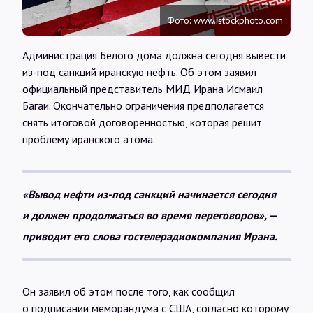
Интервью
Фото: www.istockphoto.com
Карты
Администрация Белого дома должна сегодня вывести
из-под санкций иранскую нефть. Об этом заявил
официальный представитель МИД Ирана Исмаил
О нас
Багаи. Окончательно ограничения предполагается
снять итоговой договоренностью, которая решит
проблему иранского атома.
@Infotek_Russia
«Вывод нефти из-под санкций начинается сегодня
и должен продолжаться во время переговоров», —
приводит его слова гостелерадиокомпания Ирана.
Он заявил об этом после того, как сообщил
о подписании меморандума с США, согласно которому