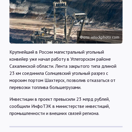
Интервью
Карты
Фото: istockphoto.com
О нас
Крупнейший в России магистральный угольный
конвейер уже начал работу в Углегорском районе
@Infotek_Russia
Сахалинской области. Лента закрытого типа длиной
23 км соединила Солнцевский угольный разрез с
морским портом Шахтерск, позволив отказаться от
перевозки топлива большегрузами.
Инвестиции в проект превысили 23 млрд рублей,
сообщили ИнфоТЭК в министерстве инвестиций,
промышленности и внешних связей региона.