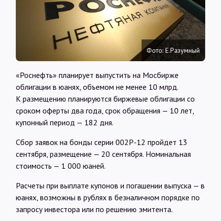
Интервью
Карты
Фото: Е.Разумный
О нас
«Роснефть» планирует выпустить на Мосбирже
облигации в юанях, объемом не менее 10 млрд.
К размещению планируются биржевые облигации со
@Infotek_Russia
сроком оферты два года, срок обращения — 10 лет,
купонный период — 182 дня.
Сбор заявок на бонды серии 002Р-12 пройдет 13
сентября, размещение — 20 сентября. Номинальная
стоимость — 1 000 юаней.
Расчеты при выплате купонов и погашении выпуска — в
юанях, возможны в рублях в безналичном порядке по
запросу инвестора или по решению эмитента.