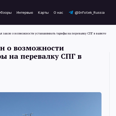
Обзоры
Интервью
Карты
О нас
@Infotek_Russia
л закон о возможности устанавливать тарифы на перевалку СПГ в валюте
он о возможности
ы на перевалку СПГ в
Новости
Статьи
Обзоры