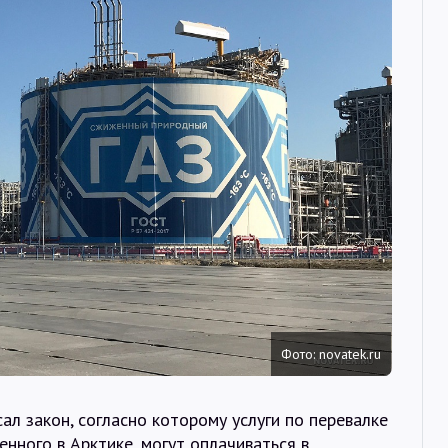
Интервью
Карты
О нас
@Infotek_Russia
Фото: novatek.ru
л закон, согласно которому услуги по перевалке
нного в Арктике, могут оплачиваться в