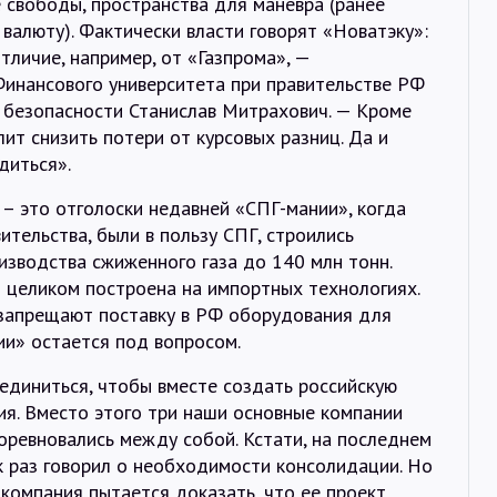
 свободы, пространства для маневра (ранее
валюту). Фактически власти говорят «Новатэку»:
отличие, например, от «Газпрома», —
инансового университета при правительстве РФ
 безопасности Станислав Митрахович. — Кроме
лит снизить потери от курсовых разниц. Да и
диться».
 – это отголоски недавней «СПГ-мании», когда
ительства, были в пользу СПГ, строились
зводства сжиженного газа до 140 млн тонн.
» целиком построена на импортных технологиях.
 запрещают поставку в РФ оборудования для
ии» остается под вопросом.
единиться, чтобы вместе создать российскую
я. Вместо этого три наши основные компании
соревновались между собой. Кстати, на последнем
 раз говорил о необходимости консолидации. Но
 компания пытается доказать, что ее проект