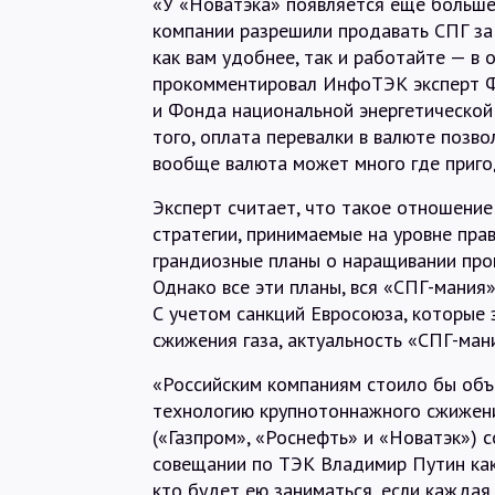
«У «Новатэка» появляется еще больше
компании разрешили продавать СПГ за 
как вам удобнее, так и работайте — в 
прокомментировал ИнфоТЭК эксперт Ф
и Фонда национальной энергетической
того, оплата перевалки в валюте позво
вообще валюта может много где приго
Эксперт считает, что такое отношение
стратегии, принимаемые на уровне прав
грандиозные планы о наращивании прои
Однако все эти планы, вся «СПГ-мания
С учетом санкций Евросоюза, которые
сжижения газа, актуальность «СПГ-ман
«Российским компаниям стоило бы объ
технологию крупнотоннажного сжижени
(«Газпром», «Роснефть» и «Новатэк») 
совещании по ТЭК Владимир Путин как
кто будет ею заниматься, если каждая