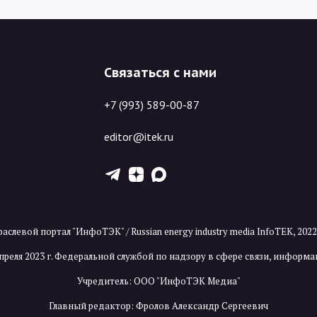
Связаться с нами
+7 (993) 589-00-87
editor@itek.ru
T
Z
X
аслевой портал "ИнфоТЭК" / Russian energy industry media InfoTEK, 202
преля 2023 г. Федеральной службой по надзору в сфере связи, инфор
Учредитель: ООО "ИнфоТЭК Медиа"
Главный редактор: Фролов Александр Сергеевич