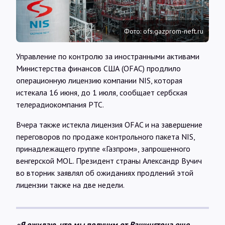
Интервью
Фото: ofs.gazprom-neft.ru
Карты
Управление по контролю за иностранными активами
Министерства финансов США (OFAC) продлило
О нас
операционную лицензию компании NIS, которая
истекала 16 июня, до 1 июля, сообщает сербская
телерадиокомпания РТС.
@Infotek_Russia
Вчера также истекла лицензия OFAC и на завершение
переговоров по продаже контрольного пакета NIS,
принадлежащего группе «Газпром», запрошенного
венгерской MOL. Президент страны Александр Вучич
во вторник заявлял об ожиданиях продлений этой
лицензии также на две недели.
«Я ожидаю, что мы получим от Вашингтона еще