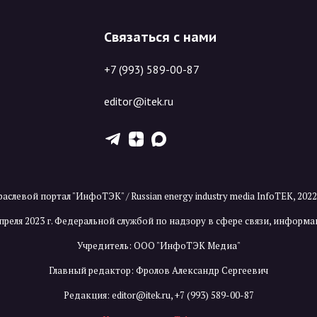
Связаться с нами
+7 (993) 589-00-87
editor@itek.ru
T
Z
X
аслевой портал "ИнфоТЭК" / Russian energy industry media InfoTEK, 202
преля 2023 г. Федеральной службой по надзору в сфере связи, инфор
Учредитель: ООО "ИнфоТЭК Медиа"
Главный редактор: Фролов Александр Сергеевич
Редакция:
editor@itek.ru
,
+7 (993) 589-00-87