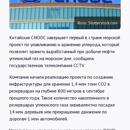
Интервью
Карты
Фото: Shutterstock.com
Китайская CNOOC завершает первый в стране морской
О нас
проект по улавливанию и хранению углерода, который
позволит хранить выработанный при добыче нефти
углекислый газ на морском дне, сообщила
@Infotek_Russia
государственная телекомпания CCTV.
Компания начала реализацию проекта по созданию
инфраструктуры для хранения 1,4 млн тонн CO2 в
резервуарах на глубине 800 метров в сентябре
прошлого года. Такое количество накопленного в
резервуарах углекислого газа эквивалентно посадке
14 млн деревьев или прекращению движения по
дорогам 1 млн автомобилей.