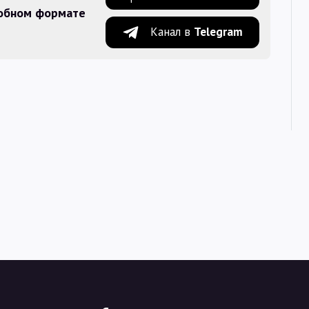
добном формате
Канал в
Telegram