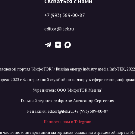
Связаться с нами
+7 (993) 589-00-87
editor@itek.ru
T
Z
X
аслевой портал "ИнфоТЭК" / Russian energy industry media InfoTEK, 202
преля 2023 г. Федеральной службой по надзору в сфере связи, инфор
Учредитель: ООО "ИнфоТЭК Медиа"
Главный редактор: Фролов Александр Сергеевич
Редакция:
editor@itek.ru
,
+7 (993) 589-00-87
Написать нам в Telegram
и частичном цитировании материалов ссылка на отраслевой портал И