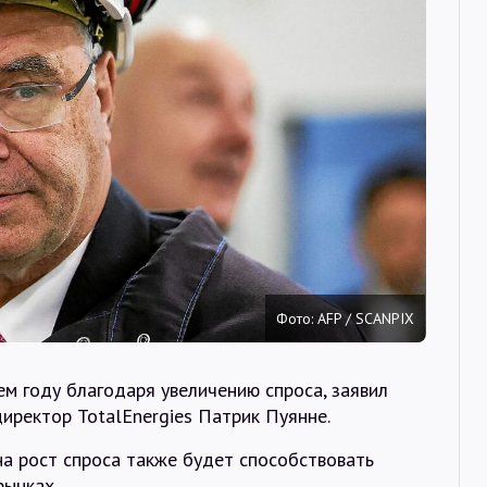
Интервью
Карты
О нас
@Infotek_Russia
Фото: AFP / SCANPIX
м году благодаря увеличению спроса, заявил
иректор TotalEnergies Патрик Пуянне.
а рост спроса также будет способствовать
рынках.