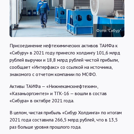
Интервью
Карты
Фото: "Сибур"
О нас
Присоединение нефтехимических активов ТАИФа к
«Сибуру» в 2021 году принесло холдингу 101,6 млрд
рублей выручки и 18,8 млрд рублей чистой прибыли,
@Infotek_Russia
сообщает «Интерфакс» со ссылкой на источника,
знакомого с отчетом компании по МСФО.
Активы ТАИФа — «Нижнекамскнефтехим»,
«Казаньоргсинтез» и ТГК-16 — вошли в состав
«Сибура» в октябре 2021 года.
В целом, чистая прибыль «Сибур Холдинга» по итогам
2021 года составила 266,5 млрд рублей, что в 13,5
раз больше уровня прошлого года.