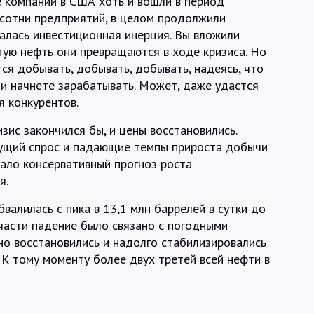
е компании в США хоть и вошли в период
 сотни предприятий, в целом продолжили
алась инвестиционная инерция. Вы вложили
ытую нефть они превращаются в ходе кризиса. Но
ся добывать, добывать, добывать, надеясь, что
и начнете зарабатывать. Может, даже удастся
я конкурентов.
изис закончился бы, и цены восстановились.
тущий спрос и падающие темпы прироста добычи
вало консервативный прогноз роста
я.
валилась с пика в 13,1 млн баррелей в сутки до
тчасти падение было связано с погодными
но восстановились и надолго стабилизировались
. К тому моменту более двух третей всей нефти в