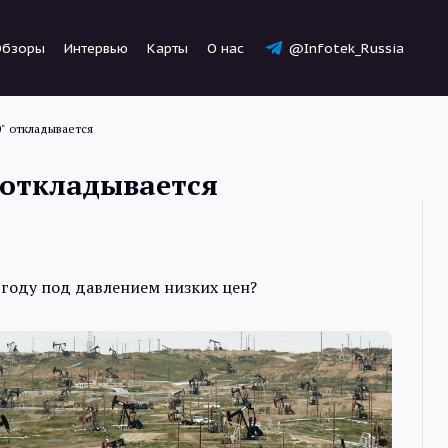
Обзоры
Интервью
Карты
О нас
@Infotek_Russia
0" откладывается
 откладывается
Новости
 году под давлением низких цен?
Статьи
Обзоры