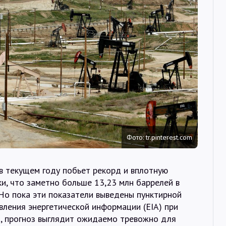
Интервью
Карты
О нас
@Infotek_Russia
Фото: tr.pinterest.com
 текущем году побьет рекорд и вплотную
ки, что заметно больше 13,23 млн баррелей в
 Но пока эти показатели выведены пунктирной
вления энергетической информации (EIA) при
м, прогноз выглядит ожидаемо тревожно для