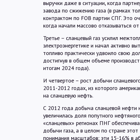
выручки даже в ситуации, когда партне
завода по сжижению газа (в рамках то
контрактом по FOB партии СПГ. Это оч
когда начали массово отказываться от 
Третье – сланцевый газ усилил межтоп
электроэнергетике и начал активно вы
топливо практически удвоило свою дол
достигнув в общем объеме производст
итогам 2024 года).
И четвертое – рост добычи сланцевого
2011-2012 годах, из которого америк
на сланцевую нефть.
С 2012 года добыча сланцевой нефти н
увеличилась доля попутного нефтяного
«сланцевых» регионах ПНГ обеспечива
добычи газа, а в целом по стране это
понимания масштабов: эти 15-16% в а