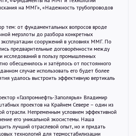
МГ», «Фундаменты на ММГ и технологии
ыскания на ММГ», «Надежность трубопроводов
р тем: от фундаментальных вопросов вроде
чной мерзлоты до разбора конкретных
 эксплуатации сооружений в условиях ММГ. По
лись предварительные договорённости между
и исследований в пользу промышленных
тно обесценилось и затёрлось от постоянного
 данном случае использовать его будет более
ятия удалось выстроить эффективную вертикаль
ректор «Газпромнефть-Заполярья» Владимир
штабных проектов на Крайнем Севере – один из
вой отрасли. Непременным условием эффективной
нение его уникальной экосистемы. Наша
щить лучший отраслевой опыт, но и придать
довых технологий для термостабилизации