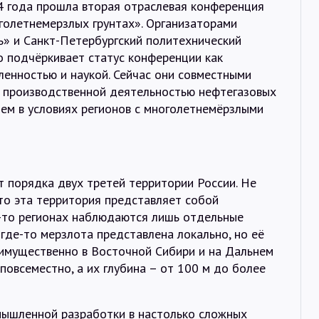
4 года прошла вторая отраслевая конференция
Интервью
голетнемерзлых грунтах». Организаторами
ь» и Санкт-Петербургский политехнический
Карты
о подчёркивает статус конференции как
нностью и наукой. Сейчас они совместными
с производственной деятельностью нефтегазовых
О нас
ем в условиях регионов с многолетнемёрзлыми
@Infotek_Russia
порядка двух третей территории России. Не
дто эта территория представляет собой
х-то регионах наблюдаются лишь отдельные
где-то мерзлота представлена локально, но её
реимущественно в Восточной Сибири и на Дальнем
овсеместно, а их глубина – от 100 м до более
мышленной разработки в настолько сложных