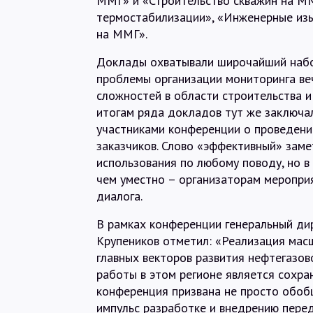
ММГ» и «Строительство скважин на М
термостабилизации», «Инженерные из
на ММГ».
Доклады охватывали широчайший набо
проблемы организации мониторинга ве
сложностей в области строительства и
итогам ряда докладов тут же заключа
участниками конференции о проведени
заказчиков. Слово «эффективный» заме
использования по любому поводу, но в
чем уместно – организаторам меропри
диалога.
В рамках конференции генеральный ди
Крупеников отметил: «Реализация мас
главных векторов развития нефтегазо
работы в этом регионе является сохра
конференция призвана не просто обоб
импульс разработке и внедрению пере