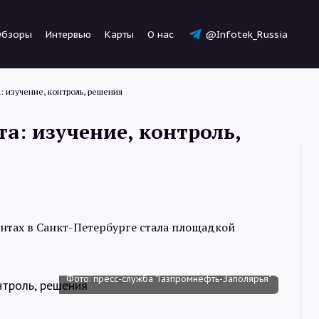
Обзоры
Интервью
Карты
О нас
@Infotek_Russia
: изучение, контроль, решения
а: изучение, контроль,
Новости
нтах в Санкт-Петербурге стала площадкой
Статьи
Обзоры
Фото: пресс-служба "Газпромнефть-Заполярья"