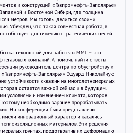
ментов и конструкций. «Газпромнефть-Заполярье»
Западной и Восточной Сибири, где толщина
ысяч метров. Мы готовы делиться своими
ия. Убежден, что такая совместная работа, в
способствует достижению стратегических целей
аботка технологий для работы в ММГ – это
фтегазовых компаний. А помочь найти ответы
еренции руководитель центра по обустройству и
е «Газпромнефть-Заполярья» Эдуард Николайчук:
ие устойчивости скважин на многолетнемерзлых
которая остается важной сейчас и в будущем.
ми условиями и изменением климата, которое
. Поэтому необходимо заранее прорабатывать
жин. На конференции были представлены
 имели инновационный характер и касались
 теплоизоляционных материалов. Эти решения
в мерзлых грунтах, предотвратив их деформацию