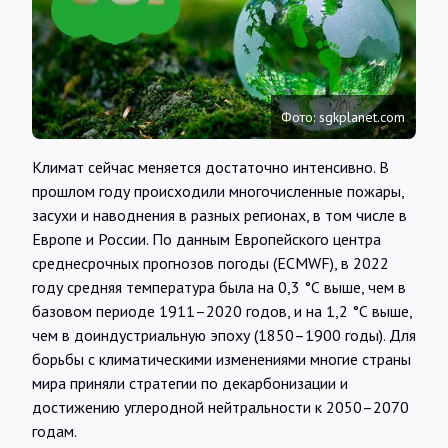
Интервью
Карты
Фото: sgkplanet.com
О нас
Климат сейчас меняется достаточно интенсивно. В
прошлом году происходили многочисленные пожары,
@Infotek_Russia
засухи и наводнения в разных регионах, в том числе в
Европе и России. По данным Европейского центра
среднесрочных прогнозов погоды (ECMWF), в 2022
году средняя температура была на 0,3 °С выше, чем в
базовом периоде 1911–2020 годов, и на 1,2 °С выше,
чем в доиндустриальную эпоху (1850–1900 годы). Для
борьбы с климатическими изменениями многие страны
мира приняли стратегии по декарбонизации и
достижению углеродной нейтральности к 2050–2070
годам.